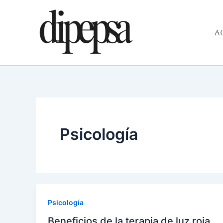
Ir
al
contenido
A
Psicología
Psicología
Beneficios de la terapia de luz roja