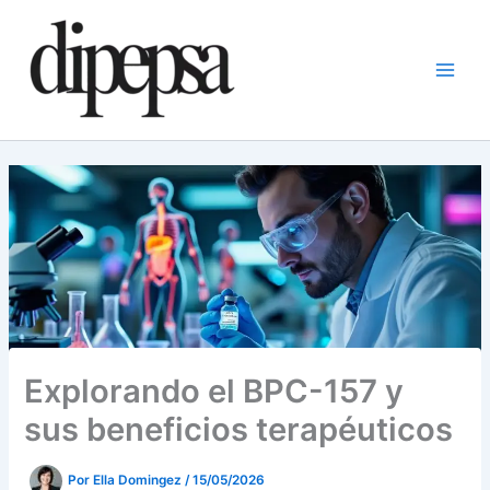
Ir
al
contenido
Explorando el BPC-157 y
sus beneficios terapéuticos
Por
Ella Domingez
/
15/05/2026