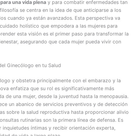
 para una vida plena
y para combatir enfermedades tan
losofía se centra en la idea de que anticiparse a los
los cuando ya están avanzados. Esta perspectiva va
 cuidado holístico que empodera a las mujeres para
render esta visión es el primer paso para transformar la
bienestar, asegurando que cada mujer pueda vivir con
del Ginecólogo en tu Salud
logo y obstetra principalmente con el embarazo y la
hova enfatiza que su rol es significativamente más
da de una mujer, desde la juventud hasta la menopausia.
ece un abanico de servicios preventivos y de detección
s sobre la salud reproductiva hasta proporcionar alivio
nsultas rutinarias son la primera línea de defensa. Es
nquietudes íntimas y recibir orientación experta,
idad de vida a largo plazo.