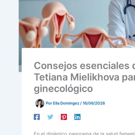
Consejos esenciales d
Tetiana Mielikhova pa
ginecológico
Por
Ella Domingez
/
16/06/2026
En el dinámico panorama de la salud femenin